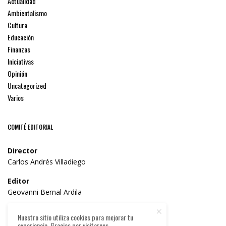
Actualidad
Ambientalismo
Cultura
Educación
Finanzas
Iniciativas
Opinión
Uncategorized
Varios
COMITÉ EDITORIAL
Director
Carlos Andrés Villadiego
Editor
Geovanni Bernal Ardila
Consejo Editorial
Nuestro sitio utiliza cookies para mejorar tu
Dr. William José Solano Parra
experiencia. Gracias por visitarnos.