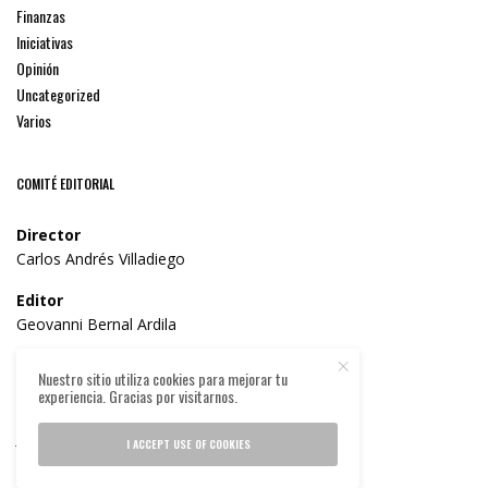
Finanzas
Iniciativas
Opinión
Uncategorized
Varios
COMITÉ EDITORIAL
Director
Carlos Andrés Villadiego
Editor
Geovanni Bernal Ardila
Consejo Editorial
Nuestro sitio utiliza cookies para mejorar tu
Dr. William José Solano Parra
experiencia. Gracias por visitarnos.
Carlos Marío Díaz Solano
Julián Bello
I ACCEPT USE OF COOKIES