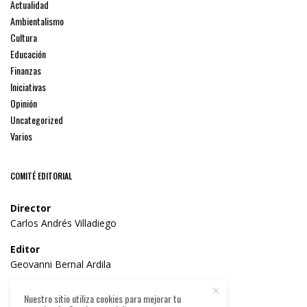
Actualidad
Ambientalismo
Cultura
Educación
Finanzas
Iniciativas
Opinión
Uncategorized
Varios
COMITÉ EDITORIAL
Director
Carlos Andrés Villadiego
Editor
Geovanni Bernal Ardila
Consejo Editorial
Nuestro sitio utiliza cookies para mejorar tu
Dr. William José Solano Parra