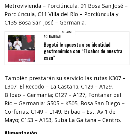
Metrovivienda – Porciúncula, 91 Bosa San José –
Porciúncula, C11 Villa del Río – Porciúncula y
C135 Bosa San José – Germania.
SEE ALSO
ACTUALIDAD
Bogotá le apuesta a su identidad
gastronómica con “El sabor de nuestra
casa”
También prestarán su servicio las rutas K307 –
L307, El Recodo – La Castaña; C129 – A129,
Bilbao – Germania; C127 – A127, Fontanar del
Río – Germania; G505 – K505, Bosa San Diego –
Corferias; C149 – L149, Bilbao – Est. Av 1 de
Mayo; C153 – A153, Suba La Gaitana – Centro.
Alimentación