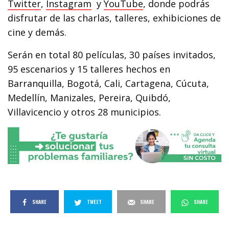
Twitter
,
Instagram
y
YouTube
, donde podrás
c
disfrutar de las charlas, talleres, exhibiciones de
r
cine y demás.
e
Serán en total 80 películas, 30 países invitados,
e
95 escenarios y 15 talleres hechos en
n
Barranquilla, Bogotá, Cali, Cartagena, Cúcuta,
Medellín, Manizales, Pereira, Quibdó,
Villavicencio y otros 28 municipios.
SHARE
TWEET
SHARE
SHARE