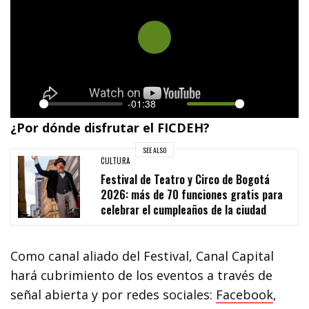
P
l
a
-01:38
y
P
M
S
E
¿Por dónde disfrutar el FICDEH?
l
u
e
n
SEE ALSO
a
t
t
t
CULTURA
Festival de Teatro y Circo de Bogotá
y
e
t
e
2026: más de 70 funciones gratis para
i
r
celebrar el cumpleaños de la ciudad
n
f
g
u
Como canal aliado del Festival, Canal Capital
s
l
hará cubrimiento de los eventos a través de
l
señal abierta y por redes sociales:
Facebook
,
s