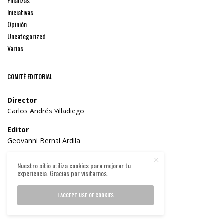
Finanzas
Iniciativas
Opinión
Uncategorized
Varios
COMITÉ EDITORIAL
Director
Carlos Andrés Villadiego
Editor
Geovanni Bernal Ardila
Consejo Editorial
Nuestro sitio utiliza cookies para mejorar tu
Dr. William José Solano Parra
experiencia. Gracias por visitarnos.
Carlos Marío Díaz Solano
Julián Bello
I ACCEPT USE OF COOKIES